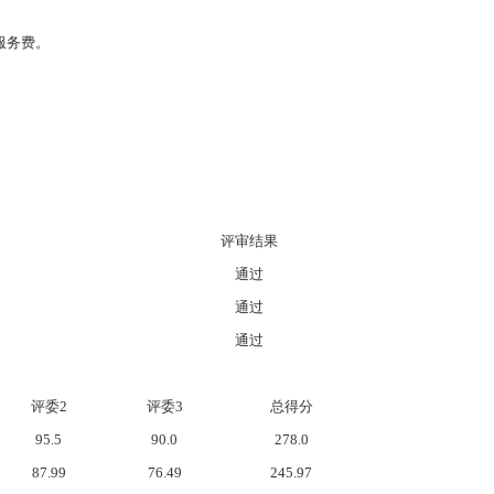
理服务费。
评审结果
通过
通过
通过
评委2
评委3
总得分
95.5
90.0
278.0
87.99
76.49
245.97