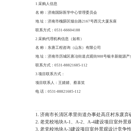
1.采购人信息
名 称：济南国际医学中心管理委员会
地 址：济南市槐荫区烟台路2167号西元大厦东座
联系方式：0531-66604188
2.采购代理机构信息（如有）
名 称：东唐工程咨询（山东）有限公司
地 址：济南市历城区唐冶街道贞观街988号银丰新能源产业
联系方式：0531-88821685-112
3.项目联系方式：
项目联系人：王婧婧、蔡喜笑
电 话：0531-88821685-112
1. 济南市长清区孝里街道办事处高庄村东废
2. 老党校地块A-1、A-2、A-4建设项目室
3. 老党校地块A-3建设项目室外景观设计竞争