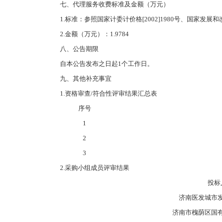
七、代理服务收费标准及金额（万元）
1.标准：参照国家计委计价格[2002]1980号、国家发
2.金额（万元）：1.9784
八、公告期限
自本公告发布之日起1个工作日。
九、其他补充事宜
1.资格审查/符合性评审结果汇总表
序号
1
2
3
2.采购小组成员评审结果
投标
济南医发城市
济南市槐荫区国